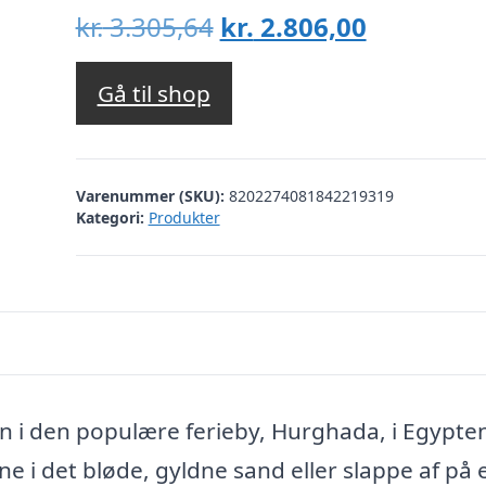
Den
Den
kr.
3.305,64
kr.
2.806,00
oprindelige
aktuelle
pris
pris
Gå til shop
var:
er:
kr. 3.305,64.
kr. 2.806,
Varenummer (SKU):
8202274081842219319
Kategori:
Produkter
n i den populære ferieby, Hurghada, i Egypte
 i det bløde, gyldne sand eller slappe af på 