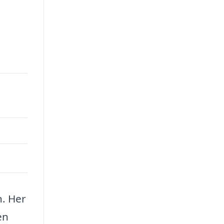
00.
n. Her
en