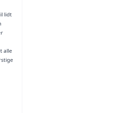
 lidt
m
er
t alle
rstige