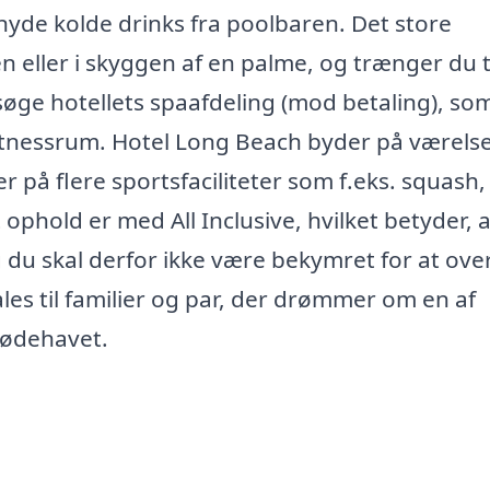
yde kolde drinks fra poolbaren. Det store
 eller i skyggen af en palme, og trænger du til
esøge hotellets spaafdeling (mod betaling), so
fitnessrum. Hotel Long Beach byder på værels
r på flere sportsfaciliteter som f.eks. squash,
 ophold er med All Inclusive, hvilket betyder, a
g du skal derfor ikke være bekymret for at ove
es til familier og par, der drømmer om en af
Rødehavet.