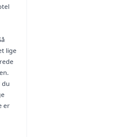
otel
Så
t lige
erede
en.
r du
ge
e er