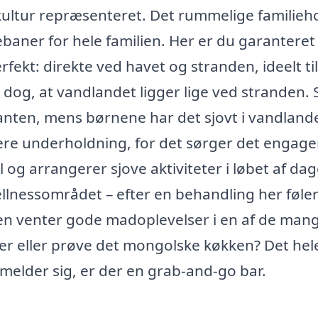
ultur repræsenteret. Det rummelige familieh
ebaner for hele familien. Her er du garanteret
fekt: direkte ved havet og stranden, ideelt til
 dog, at vandlandet ligger lige ved stranden. 
anten, mens børnene har det sjovt i vandlande
ere underholdning, for det sørger det engag
og arrangerer sjove aktiviteter i løbet af dag
ellnessområdet – efter en behandling her føle
n venter gode madoplevelser i en af de man
tter eller prøve det mongolske køkken? Det hel
n melder sig, er der en grab-and-go bar.