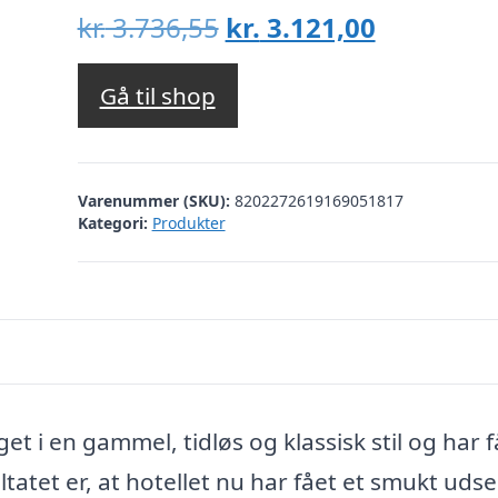
Den
Den
kr.
3.736,55
kr.
3.121,00
oprindelige
aktuelle
pris
pris
Gå til shop
var:
er:
kr. 3.736,55.
kr. 3.121,
Varenummer (SKU):
8202272619169051817
Kategori:
Produkter
 i en gammel, tidløs og klassisk stil og har f
atet er, at hotellet nu har fået et smukt uds