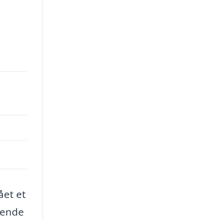
00.
ået et
eende